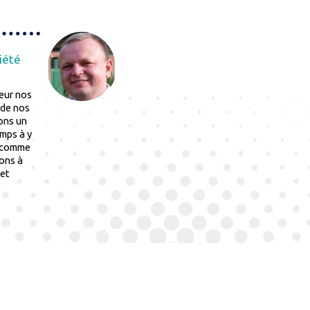
ciété
leur nos
 de nos
ons un
mps à y
n comme
ions à
 et